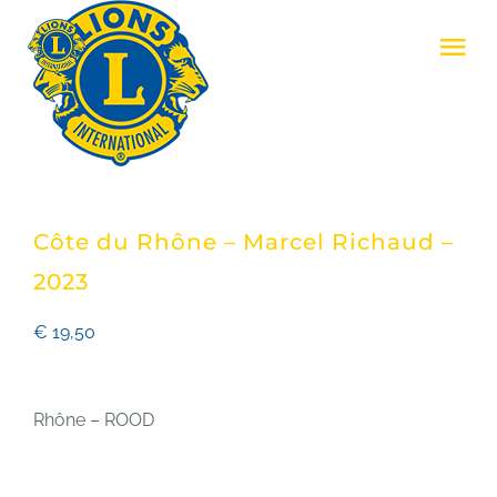
Skip
Tog
to
Nav
content
LIONS CLUB ZENNE & ZONIËN
LIONS INTERNATIONAL
Côte du Rhône – Marcel Richaud –
REALISATIES
2023
€
19,50
EVENEMENTEN
Rhône – ROOD
LID WORDEN
CONTACT