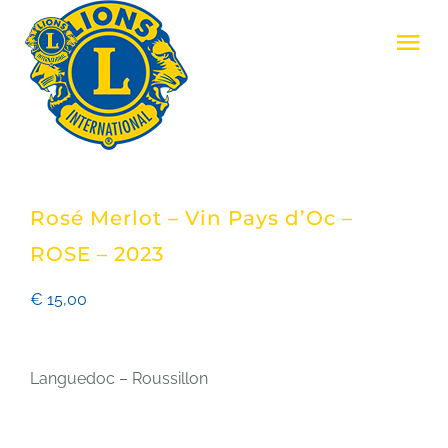
Skip
Tog
to
Nav
content
LIONS CLUB ZENNE & ZONIËN
LIONS INTERNATIONAL
Rosé Merlot – Vin Pays d’Oc –
REALISATIES
ROSE – 2023
€
15,00
EVENEMENTEN
Languedoc – Roussillon
LID WORDEN
CONTACT