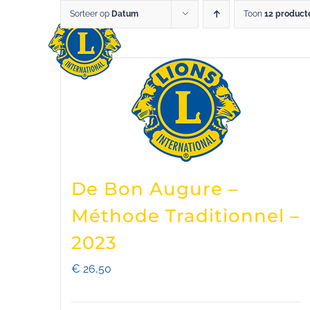
Skip
Sorteer op
Datum
Toon
12 product
LIO
to
content
De Bon Augure –
Méthode Traditionnel –
2023
€
26,50