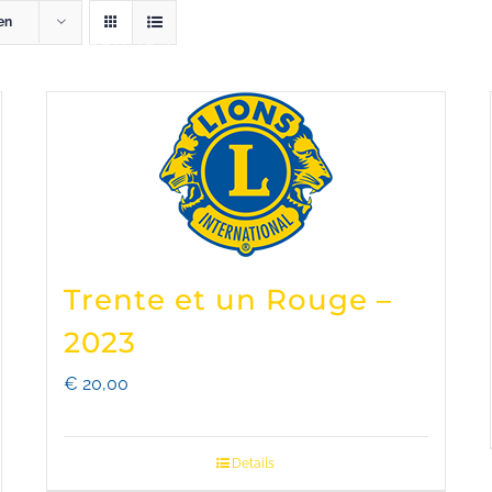
en
NS CLUB ZENNE & ZONIËN
LIONS INTERNATI
Trente et un Rouge –
2023
€
20,00
Details