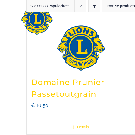
Skip
Sorteer op
Populariteit
Toon
12 product
LIO
to
content
Domaine Prunier
Passetoutgrain
€
16,50
Details