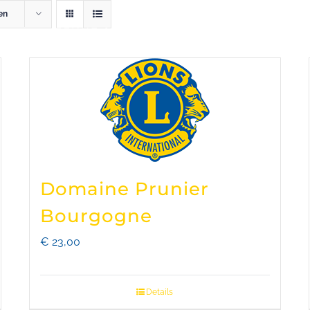
en
NS CLUB ZENNE & ZONIËN
LIONS INTERNATI
Domaine Prunier
Bourgogne
€
23,00
Details