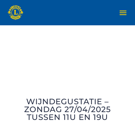
Skip
Tog
to
Nav
content
LIONS CLUB ZENNE & ZONIËN
LIONS INTERNATIONAL
REALISATIES
EVENEMENTEN
WIJNDEGUSTATIE –
ZONDAG 27/04/2025
LID WORDEN
TUSSEN 11U EN 19U
CONTACT