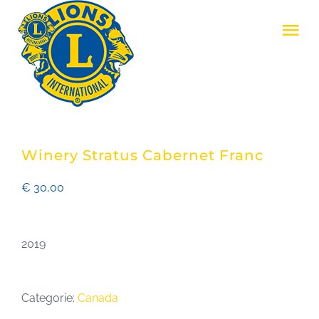
Skip
Tog
to
Nav
content
LIONS CLUB ZENNE & ZONIËN
LIONS INTERNATIONAL
Winery Stratus Cabernet Franc
REALISATIES
€
30,00
EVENEMENTEN
2019
LID WORDEN
Categorie:
Canada
CONTACT