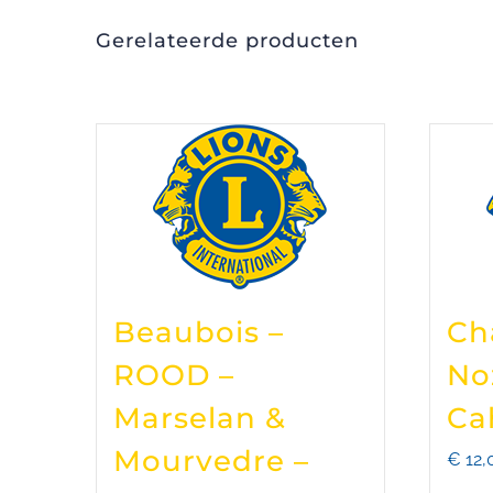
Gerelateerde producten
Beaubois –
Ch
ROOD –
No
Marselan &
Ca
Mourvedre –
€
12,