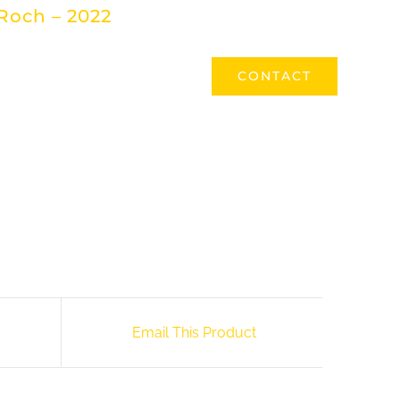
Roch – 2022
ONAL
REALISATIES
EVENEMENTEN
CONTACT
LID WORDEN
Email This Product