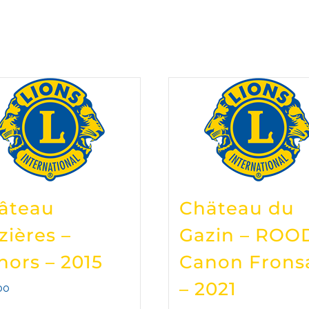
âteau
Chäteau du
zières –
Gazin – ROO
hors – 2015
Canon Frons
– 2021
00