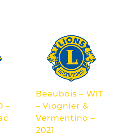
Beaubois – WIT
D –
– Viognier &
ac
Vermentino –
2021