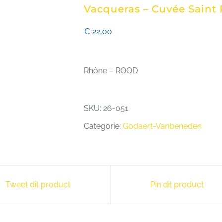
Vacqueras – Cuvée Saint 
NS CLUB ZENNE & ZONIËN
LIONS INTERNATI
€
22,00
Rhône – ROOD
SKU:
26-051
Categorie:
Godaert-Vanbeneden
Tweet dit product
Pin dit product