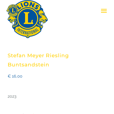
Skip
Tog
to
Nav
content
LIONS CLUB ZENNE & ZONIËN
LIONS INTERNATIONAL
Stefan Meyer Riesling
REALISATIES
Buntsandstein
€
16,00
EVENEMENTEN
2023
LID WORDEN
CONTACT