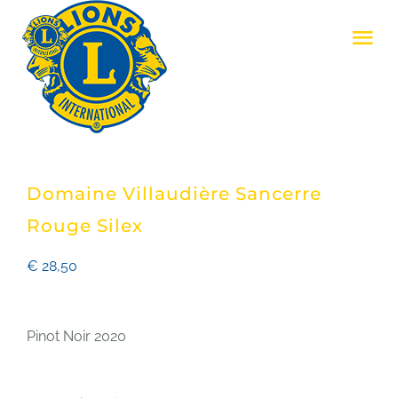
Skip
Tog
to
Nav
content
LIONS CLUB ZENNE & ZONIËN
LIONS INTERNATIONAL
Domaine Villaudière Sancerre
REALISATIES
Rouge Silex
€
28,50
EVENEMENTEN
Pinot Noir 2020
LID WORDEN
CONTACT