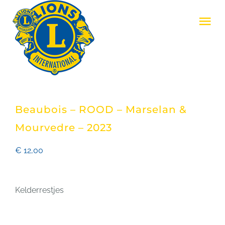
Skip
Tog
to
Nav
content
LIONS CLUB ZENNE & ZONIËN
LIONS INTERNATIONAL
Beaubois – ROOD – Marselan &
REALISATIES
Mourvedre – 2023
€
12,00
EVENEMENTEN
Kelderrestjes
LID WORDEN
CONTACT